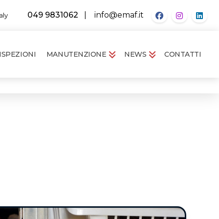
049 9831062
|
info@emaf.it
aly
ISPEZIONI
MANUTENZIONE
NEWS
CONTATTI