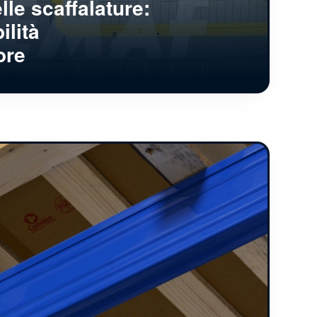
lle scaffalature:
ilità
ore