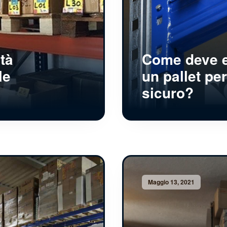
tà
Come deve e
le
un pallet pe
sicuro?
Maggio 13, 2021