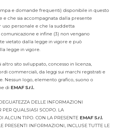
stampa e domande frequenti) disponibile in questo
copie e che sia accompagnata dalla presente
er uso personale e che la suddetta
i comunicazione e infine (3) non vengano
 vietato dalla legge in vigore e può
la legge in vigore.
i altro sito sviluppato, concesso in licenza,
rdi commerciali, da leggi sui marchi registrati e
te. Nessun logo, elemento grafico, suono o
ne di
EMAF S.r.l.
.
’ADEGUATEZZA DELLE INFORMAZIONI
 PER QUALSIASI SCOPO. LA
I ALCUN TIPO. CON LA PRESENTE
EMAF S.r.l.
E PRESENTI INFORMAZIONI, INCLUSE TUTTE LE