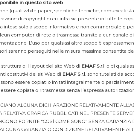
onibile in questo sito web
zione (quali white paper, specifiche tecniche, comunicati 
icazione di copyright di cui infra sia presente in tutte le 
sia inteso solo a scopo informativo e non commerciale o p
alcun computer di rete o trasmessa tramite alcun canale d
ntazione. L’uso per qualsiasi altro scopo è espressamente
essori saranno perseguiti nella misura massima consentita dal
truttura o il layout del sito Web di
EMAF S.r.l.
o di qualsias
nti costitutivi dei siti Web di
EMAF S.r.l.
sono tutelati da acco
ossono essere copiati o imitati integralmente o parzialmen
essere copiata o ritrasmessa senza l’espressa autorizzazio
LASCIANO ALCUNA DICHIARAZIONE RELATIVAMENTE ALL
RELATIVA GRAFICA PUBBLICATI NEL PRESENTE SERVER
NGONO FORNITE "COSÌ COME SONO" SENZA GARANZIA D
 ALCUNA GARANZIA O CONDIZIONE RELATIVAMENTE ALL