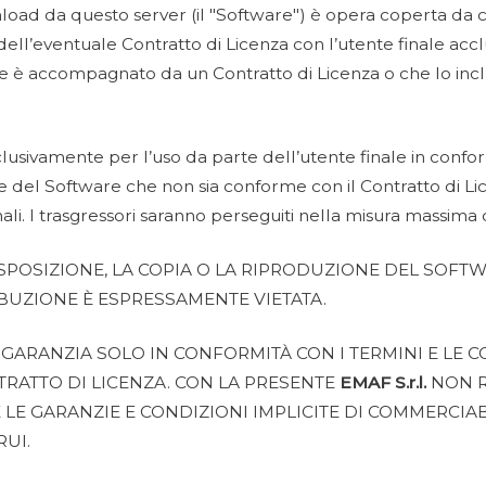
nload da questo server (il "Software") è opera coperta da 
dell’eventuale Contratto di Licenza con l’utente finale acclu
e che è accompagnato da un Contratto di Licenza o che lo i
lusivamente per l’uso da parte dell’utente finale in conform
one del Software che non sia conforme con il Contratto di L
ali. I trasgressori saranno perseguiti nella misura massima 
SPOSIZIONE, LA COPIA O LA RIPRODUZIONE DEL SOFTW
BUZIONE È ESPRESSAMENTE VIETATA.
ARANZIA SOLO IN CONFORMITÀ CON I TERMINI E LE CO
RATTO DI LICENZA. CON LA PRESENTE
EMAF S.r.l.
NON R
LE GARANZIE E CONDIZIONI IMPLICITE DI COMMERCIABI
RUI.