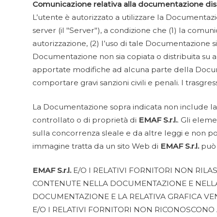
Comunicazione relativa alla documentazione disp
L’utente è autorizzato a utilizzare la Documenta
server (il "Server"), a condizione che (1) la comun
autorizzazione, (2) l’uso di tale Documentazione 
Documentazione non sia copiata o distribuita su 
apportate modifiche ad alcuna parte della Docume
comportare gravi sanzioni civili e penali. I trasgr
La Documentazione sopra indicata non include la s
controllato o di proprietà di
EMAF S.r.l.
. Gli eleme
sulla concorrenza sleale e da altre leggi e non p
immagine tratta da un sito Web di
EMAF S.r.l.
può 
EMAF S.r.l.
E/O I RELATIVI FORNITORI NON RI
CONTENUTE NELLA DOCUMENTAZIONE E NELLA 
DOCUMENTAZIONE E LA RELATIVA GRAFICA VE
E/O I RELATIVI FORNITORI NON RICONOSCONO