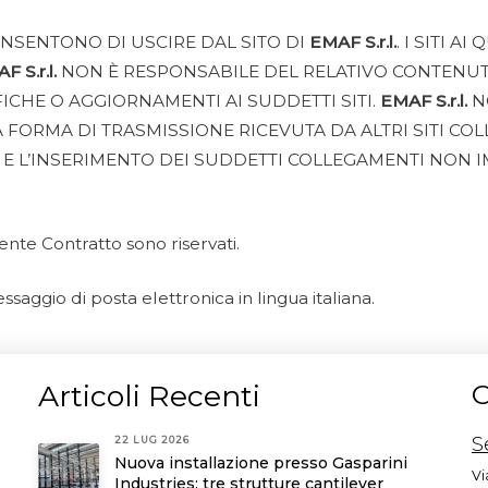
ONSENTONO DI USCIRE DAL SITO DI
EMAF S.r.l.
. I SITI 
F S.r.l.
NON È RESPONSABILE DEL RELATIVO CONTENUTO
ICHE O AGGIORNAMENTI AI SUDDETTI SITI.
EMAF S.r.l.
N
 FORMA DI TRASMISSIONE RICEVUTA DA ALTRI SITI COL
 E L’INSERIMENTO DEI SUDDETTI COLLEGAMENTI NON IM
ente Contratto sono riservati.
aggio di posta elettronica in lingua italiana.
Articoli Recenti
C
S
22 LUG 2026
Nuova installazione presso Gasparini
Vi
Industries: tre strutture cantilever