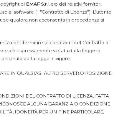
copyright di
EMAF S.r.l.
e/o dei relativi fornitori.
so al software (il "Contratto di Licenza"). L’utente
nclude qualora non acconsenta in precedenza ai
ità con i termini e le condizioni del Contratto di
icenza è espressamente vietata dalla legge in
consentita dalla legge in vigore.
ARE IN QUALSIASI ALTRO SERVER O POSIZIONE
NDIZIONI DEL CONTRATTO DI LICENZA. FATTA
ICONOSCE ALCUNA GARANZIA O CONDIZIONE
LITÀ, IDONEITÀ PER UN FINE PARTICOLARE,