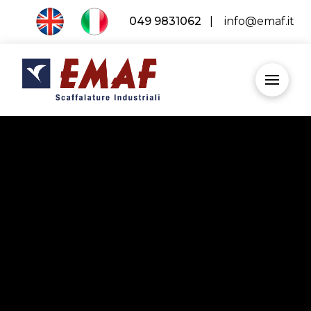
049 9831062
|
info@emaf.it
STOREGANIZER PER
PICKING MANUALE