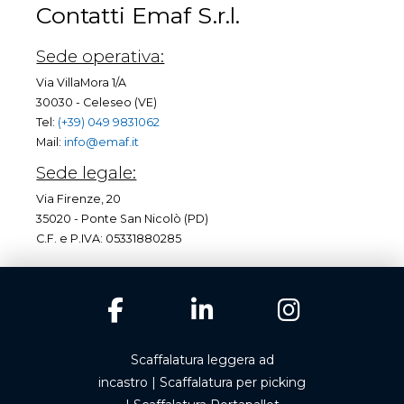
Contatti Emaf S.r.l.
Sede operativa:
Via VillaMora 1/A
30030 - Celeseo (VE)
Tel:
(+39) 049 9831062
Mail:
info@emaf.it
Sede legale:
Via Firenze, 20
35020 - Ponte San Nicolò (PD)
C.F. e P.IVA: 05331880285
Scaffalatura leggera ad
incastro
|
Scaffalatura per picking