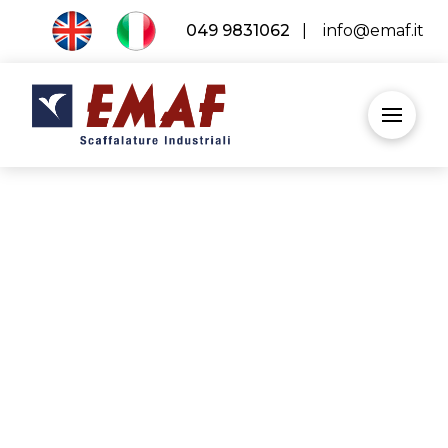
049 9831062
|
info@emaf.it