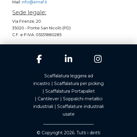
Mail:
info@emaf.it
Sede legale:
Via Firenze, 20
35020 - Ponte San Nicolò (PD)
C.F. e P.IVA: 05331880285
Scaffalatura leggera ad
incastro
|
Scaffalatura per picking
|
Scaffalatura Portapallet
|
Cantilever
|
Soppalchi metallici
industriali
|
Scaffalature industriali
usate
© Copyright 2026. Tutti i diritti