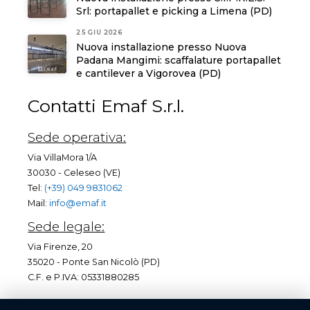
Srl: portapallet e picking a Limena (PD)
25 GIU 2026
Nuova installazione presso Nuova
Padana Mangimi: scaffalature portapallet
e cantilever a Vigorovea (PD)
Contatti Emaf S.r.l.
Sede operativa:
Via VillaMora 1/A
30030 - Celeseo (VE)
Tel:
(+39) 049 9831062
Mail:
info@emaf.it
Sede legale:
Via Firenze, 20
35020 - Ponte San Nicolò (PD)
C.F. e P.IVA: 05331880285