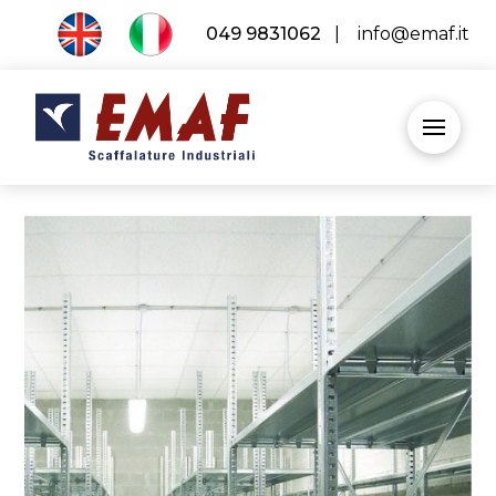
049 9831062
|
info@emaf.it