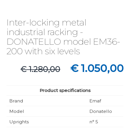
Inter-locking metal
industrial racking -
DONATELLO model EM36-
200 with six levels
Il
Il
€
1.050,00
€
1.280,00
prezzo
pr
originale
at
era:
è:
Product specifications
€ 1.280,00.
€ 1
Brand
Emaf
Model
Donatello
Uprights
n° 5