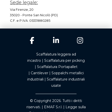
Sede legale:
Via Firenze, 20
35020 - Ponte San Nicolò (PD)
C.F. e P.IVA: 05331880285
Scaffalatura leggera ad
incastro
|
Scaffalatura per picking
|
Scaffalatura Portapallet
|
Cantilever
|
Soppalchi metallici
industriali
|
Scaffalature industriali
usate
© Copyright 2026. Tutti i diritti
riservati. | EMAF S.r.l. |
Legge sulla