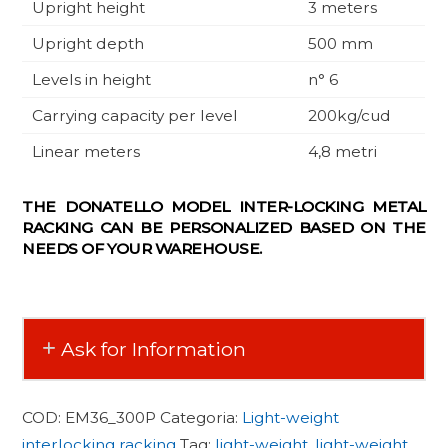
Upright height
3 meters
Upright depth
500 mm
Levels in height
n° 6
Carrying capacity per level
200kg/cud
Linear meters
4,8 metri
THE DONATELLO MODEL INTER-LOCKING METAL
RACKING CAN BE PERSONALIZED BASED ON THE
NEEDS OF YOUR WAREHOUSE.
Ask for Information
COD:
EM36_300P
Categoria:
Light-weight
interlocking racking
Tag:
light-weight
,
light-weight