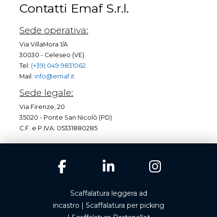
Contatti Emaf S.r.l.
Sede operativa:
Via VillaMora 1/A
30030 - Celeseo (VE)
Tel:
(+39) 049 9831062
Mail:
info@emaf.it
Sede legale:
Via Firenze, 20
35020 - Ponte San Nicolò (PD)
C.F. e P.IVA: 05331880285
Scaffalatura leggera ad
incastro
|
Scaffalatura per picking