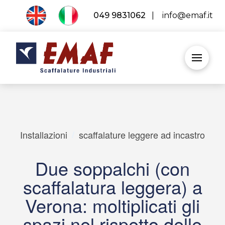
049 9831062
|
info@emaf.it
Installazioni
/
scaffalature leggere ad incastro
Due soppalchi (con
scaffalatura leggera) a
Verona: moltiplicati gli
spazi nel rispetto delle