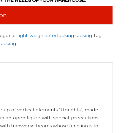
N THE NEEDS OF YOUR WAREHOUSE.
ion
egoria:
Light-weight interlocking racking
Tag:
 racking
e up of vertical elements “Uprights”, made
n an open figure with special precautions
 with transverse beams whose function is to