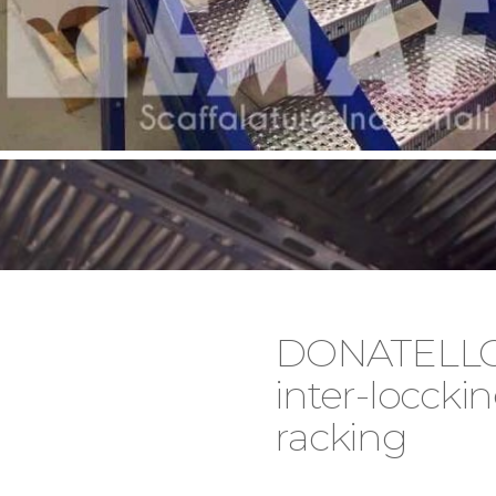
DONATELLO E
inter-locckin
racking