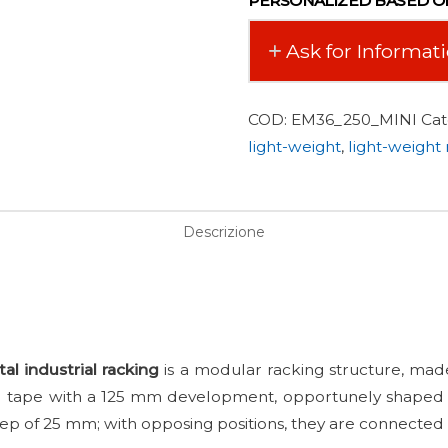
PERSONALIZED BASED O
Ask for Informat
COD:
EM36_250_MINI
Cat
light-weight
,
light-weight
Descrizione
l industrial racking
is a modular racking structure, mad
eel tape with a 125 mm development, opportunely shaped i
 step of 25 mm; with opposing positions, they are connected