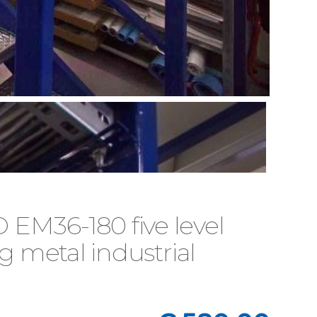
M36-180 five level
g metal industrial
Il
Il