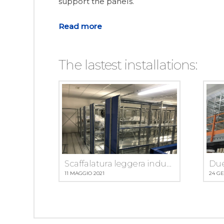
support the panels.
Read more
The lastest installations:
Scaffalatura leggera industriale a passerella installata a Bergamo
11 MAGGIO 2021
24 GE