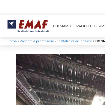
CHI SIAMO
PRODOTTI E P
Home
>
Prodotti e promozioni
>
Scaffalatura ad incastro
>
DONATE