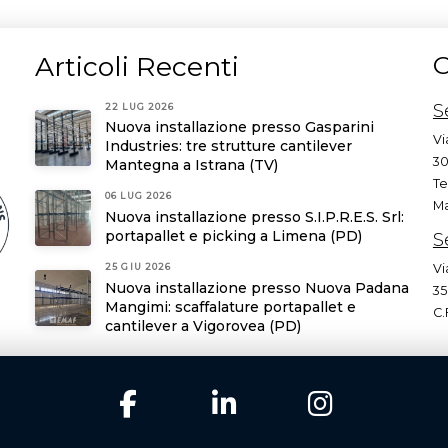
Articoli Recenti
C
S
22 LUG 2026
Nuova installazione presso Gasparini
Vi
Industries: tre strutture cantilever
30
Mantegna a Istrana (TV)
Te
06 LUG 2026
Ma
Nuova installazione presso S.I.P.R.E.S. Srl:
portapallet e picking a Limena (PD)
S
Vi
25 GIU 2026
Nuova installazione presso Nuova Padana
35
Mangimi: scaffalature portapallet e
C.
cantilever a Vigorovea (PD)