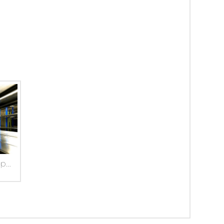
Un portadox da 10 mila posti a Varese