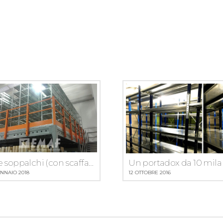
Due soppalchi (con scaffalatura leggera) a Verona: moltiplicati gli spazi nel rispetto delle normative antisismiche
NNAIO 2018
12 OTTOBRE 2016