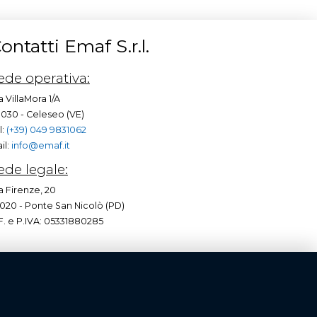
ontatti Emaf S.r.l.
ede operativa:
a VillaMora 1/A
030 - Celeseo (VE)
l:
(+39) 049 9831062
il:
info@emaf.it
ede legale:
a Firenze, 20
020 - Ponte San Nicolò (PD)
F. e P.IVA: 05331880285