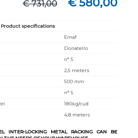
€
580,00
€
731,00
prezzo
prezzo
originale
attuale
era:
è:
Product specifications
€ 731,00.
€ 580,00
Emaf
Donatello
n° 5
2,5 meters
500 mm
n° 5
vel
180kg/cud
4,8 meters
L INTER-LOCKING METAL RACKING CAN BE