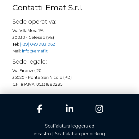
Contatti Emaf S.r.l.
Sede operativa:
Via VillaMora 1/A
30030 - Celeseo (VE)
Tel:
(+39) 049 9831062
Mail:
info@emaf.it
Sede legale:
Via Firenze, 20
35020 - Ponte San Nicolò (PD)
C.F. e P.IVA: 05331880285
Scaffalatura leggera ad
incastro
|
Scaffalatura per picking