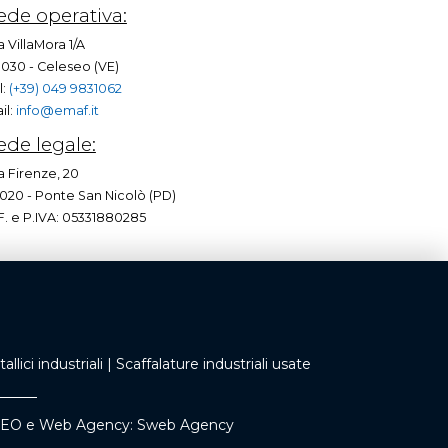
ede operativa:
a VillaMora 1/A
030 - Celeseo (VE)
l:
(+39) 049 9831062
il:
info@emaf.it
ede legale:
a Firenze, 20
020 - Ponte San Nicolò (PD)
F. e P.IVA: 05331880285
llici industriali
|
Scaffalature industriali usate
SEO
e
Web Agency
: Sweb Agency