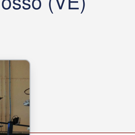
 Fossò (VE)