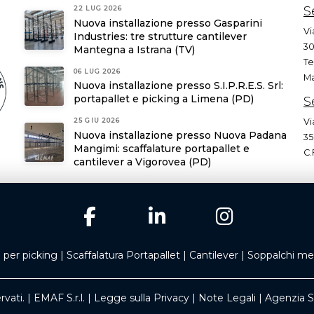
S
22 LUG 2026
Nuova installazione presso Gasparini
Vi
Industries: tre strutture cantilever
30
Mantegna a Istrana (TV)
Te
06 LUG 2026
Ma
Nuova installazione presso S.I.P.R.E.S. Srl:
portapallet e picking a Limena (PD)
S
Vi
25 GIU 2026
Nuova installazione presso Nuova Padana
35
Mangimi: scaffalature portapallet e
C.
cantilever a Vigorovea (PD)
a per picking
|
Scaffalatura Portapallet
|
Cantilever
|
Soppalchi meta
rvati. | EMAF S.r.l. |
Legge sulla Privacy
|
Note Legali
|
Agenzia 