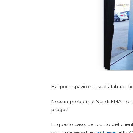
Hai poco spazio e la scaffalatura ch
Nessun problema! Noi di EMAF ci oc
progetti.
In questo caso, per conto del clie
piccolo e versatile
cantilever
alto 4