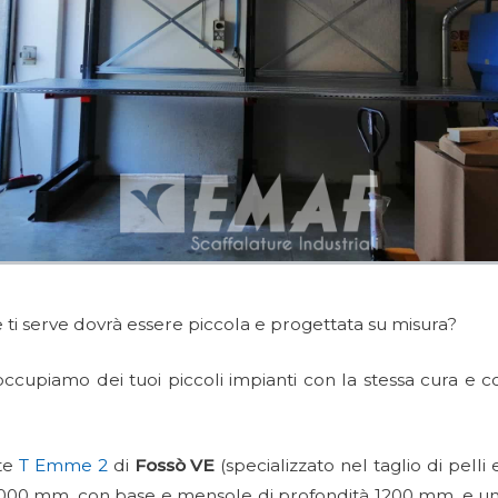
e ti serve dovrà essere piccola e progettata su misura?
cupiamo dei tuoi piccoli impianti con la stessa cura e 
nte
T Emme 2
di
Fossò VE
(specializzato nel taglio di pelli
000 mm, con base e mensole di profondità 1200 mm, e un