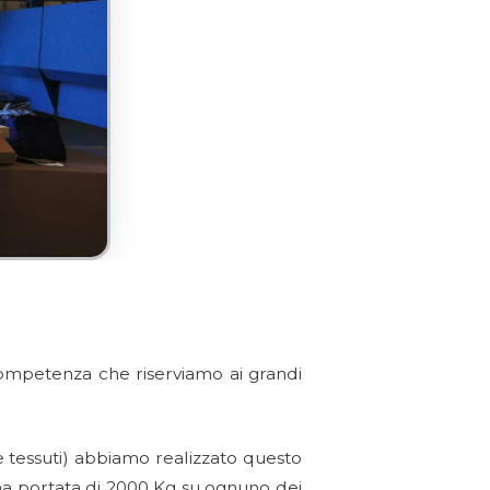
competenza che riserviamo ai grandi
 e tessuti) abbiamo realizzato questo
a portata di 2000 Kg su ognuno dei