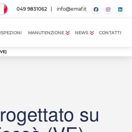
049 9831062
|
info@emaf.it
ISPEZIONI
MANUTENZIONE
NEWS
CONTATTI
(VE)
rogettato su