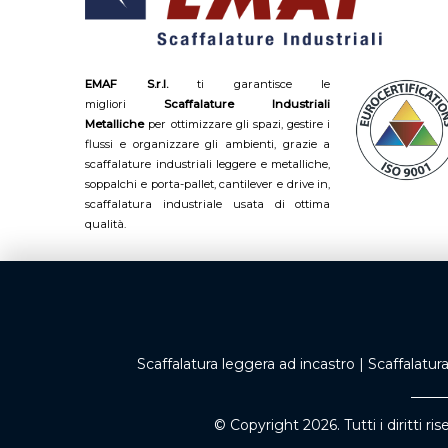
EMAF S.r.l.
ti garantisce le
migliori
Scaffalature Industriali
Metalliche
per ottimizzare gli spazi, gestire i
flussi e organizzare gli ambienti, grazie a
scaffalature industriali leggere e metalliche,
soppalchi e porta-pallet, cantilever e drive in,
scaffalatura industriale usata di ottima
qualità.
Scaffalatura leggera ad incastro
|
Scaffalatur
© Copyright 2026. Tutti i diritti rise