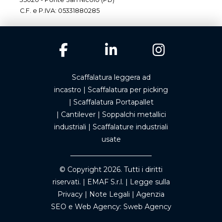
C.F. e P.IVA: 05331880285
Scaffalatura leggera ad
incastro
|
Scaffalatura per picking
|
Scaffalatura Portapallet
|
Cantilever
|
Soppalchi metallici
industriali
|
Scaffalature industriali
usate
© Copyright 2026. Tutti i diritti
riservati. | EMAF S.r.l. |
Legge sulla
Privacy
|
Note Legali
|
Agenzia
SEO
e
Web Agency
: Sweb Agency