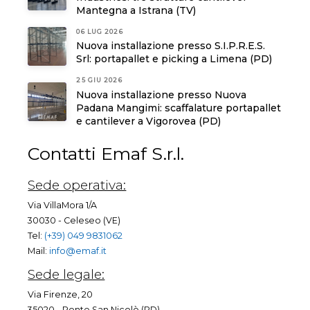
Mantegna a Istrana (TV)
06 LUG 2026
Nuova installazione presso S.I.P.R.E.S.
Srl: portapallet e picking a Limena (PD)
25 GIU 2026
Nuova installazione presso Nuova
Padana Mangimi: scaffalature portapallet
e cantilever a Vigorovea (PD)
Contatti Emaf S.r.l.
Sede operativa:
Via VillaMora 1/A
30030 - Celeseo (VE)
Tel:
(+39) 049 9831062
Mail:
info@emaf.it
Sede legale:
Via Firenze, 20
35020 - Ponte San Nicolò (PD)