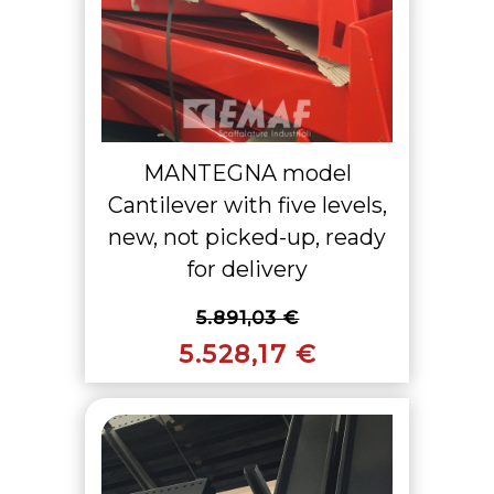
MANTEGNA model
Cantilever with five levels,
new, not picked-up, ready
for delivery
5.891,03 €
5.528,17 €