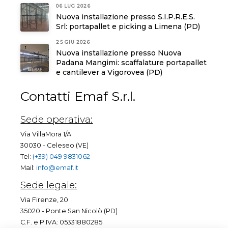
06 LUG 2026
Nuova installazione presso S.I.P.R.E.S.
Srl: portapallet e picking a Limena (PD)
25 GIU 2026
Nuova installazione presso Nuova
Padana Mangimi: scaffalature portapallet
e cantilever a Vigorovea (PD)
Contatti Emaf S.r.l.
Sede operativa:
Via VillaMora 1/A
30030 - Celeseo (VE)
Tel:
(+39) 049 9831062
Mail:
info@emaf.it
Sede legale:
Via Firenze, 20
35020 - Ponte San Nicolò (PD)
C.F. e P.IVA: 05331880285