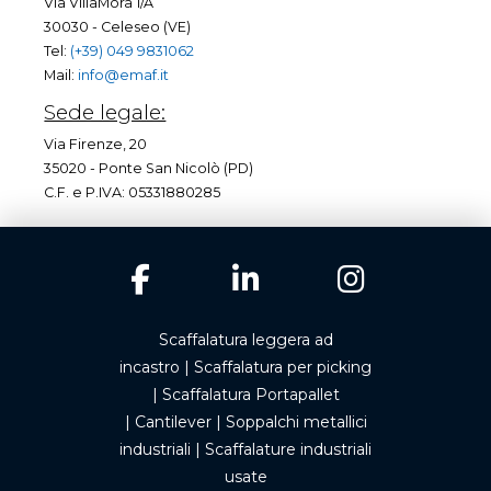
Via VillaMora 1/A
30030 - Celeseo (VE)
Tel:
(+39) 049 9831062
Mail:
info@emaf.it
Sede legale:
Via Firenze, 20
35020 - Ponte San Nicolò (PD)
C.F. e P.IVA: 05331880285
Scaffalatura leggera ad
incastro
|
Scaffalatura per picking
|
Scaffalatura Portapallet
|
Cantilever
|
Soppalchi metallici
industriali
|
Scaffalature industriali
usate