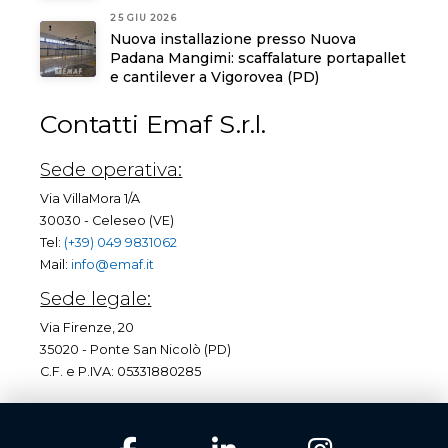
25 GIU 2026
Nuova installazione presso Nuova
Padana Mangimi: scaffalature portapallet
e cantilever a Vigorovea (PD)
Contatti Emaf S.r.l.
Sede operativa:
Via VillaMora 1/A
30030 - Celeseo (VE)
Tel:
(+39) 049 9831062
Mail:
info@emaf.it
Sede legale:
Via Firenze, 20
35020 - Ponte San Nicolò (PD)
C.F. e P.IVA: 05331880285