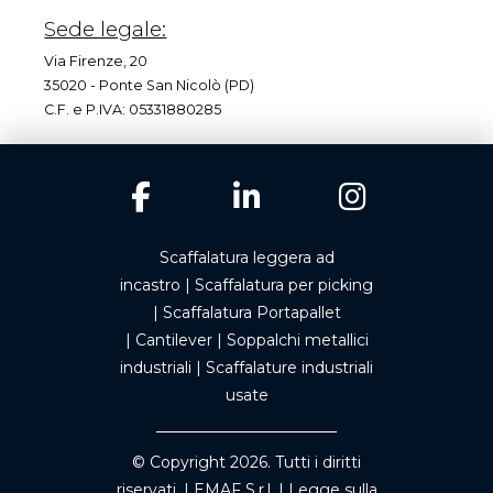
Sede legale:
Via Firenze, 20
35020 - Ponte San Nicolò (PD)
C.F. e P.IVA: 05331880285
Scaffalatura leggera ad
incastro
|
Scaffalatura per picking
|
Scaffalatura Portapallet
|
Cantilever
|
Soppalchi metallici
industriali
|
Scaffalature industriali
usate
© Copyright 2026. Tutti i diritti
riservati. | EMAF S.r.l. |
Legge sulla