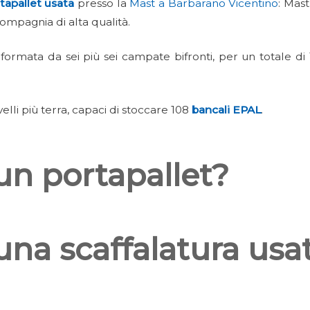
tapallet
usata
presso la
Mast a Barbarano Vicentino
: Mast
compagnia di alta qualità.
 formata da sei più sei campate bifronti, per un totale d
velli più terra, capaci di stoccare 108
bancali EPAL
.
 un portapallet?
 una scaffalatura usa