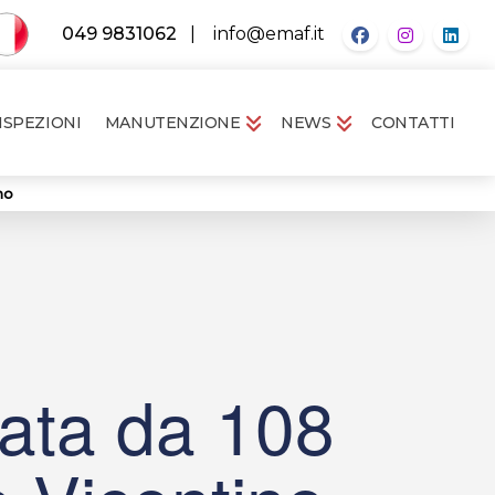
049 9831062
|
info@emaf.it
ISPEZIONI
MANUTENZIONE
NEWS
CONTATTI
no
sata da 108