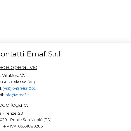
ontatti Emaf S.r.l.
ede operativa:
a VillaMora 1/A
030 - Celeseo (VE)
l:
(+39) 049 9831062
il:
info@emaf.it
ede legale:
a Firenze, 20
020 - Ponte San Nicolò (PD)
F. e P.IVA: 05331880285