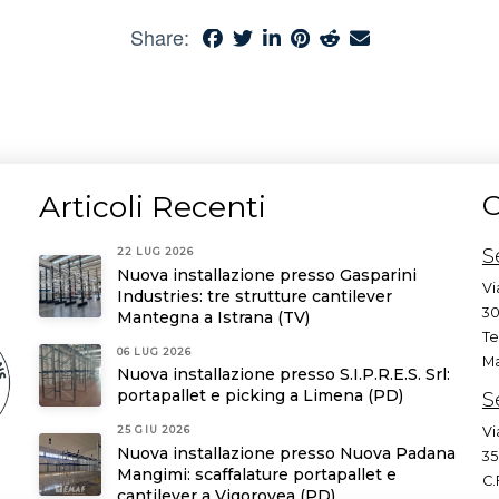
Share:
Articoli Recenti
C
S
22 LUG 2026
Nuova installazione presso Gasparini
Vi
Industries: tre strutture cantilever
30
Mantegna a Istrana (TV)
Te
06 LUG 2026
Ma
Nuova installazione presso S.I.P.R.E.S. Srl:
portapallet e picking a Limena (PD)
S
Vi
25 GIU 2026
Nuova installazione presso Nuova Padana
35
Mangimi: scaffalature portapallet e
C.
cantilever a Vigorovea (PD)