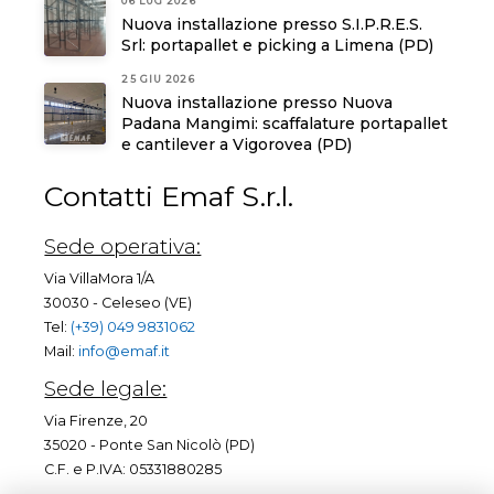
06 LUG 2026
Nuova installazione presso S.I.P.R.E.S.
Srl: portapallet e picking a Limena (PD)
25 GIU 2026
Nuova installazione presso Nuova
Padana Mangimi: scaffalature portapallet
e cantilever a Vigorovea (PD)
Contatti Emaf S.r.l.
Sede operativa:
Via VillaMora 1/A
30030 - Celeseo (VE)
Tel:
(+39) 049 9831062
Mail:
info@emaf.it
Sede legale:
Via Firenze, 20
35020 - Ponte San Nicolò (PD)
C.F. e P.IVA: 05331880285