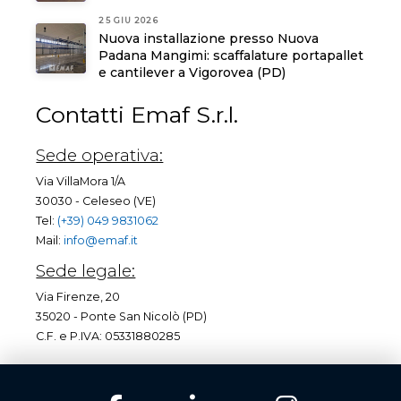
25 GIU 2026
Nuova installazione presso Nuova
Padana Mangimi: scaffalature portapallet
e cantilever a Vigorovea (PD)
Contatti Emaf S.r.l.
Sede operativa:
Via VillaMora 1/A
30030 - Celeseo (VE)
Tel:
(+39) 049 9831062
Mail:
info@emaf.it
Sede legale:
Via Firenze, 20
35020 - Ponte San Nicolò (PD)
C.F. e P.IVA: 05331880285