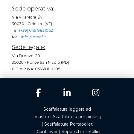
Sede operativa:
Via VillaMora 1/A
30030 - Celeseo (VE)
Tel:
(+39) 049 9831062
Mail:
info@emaf.it
Sede legale:
Via Firenze, 20
35020 - Ponte San Nicolò (PD)
C.F. e P.IVA: 05331880285
Scaffalatura leggera ad
incastro
|
Scaffalatura per picking
|
Scaffalatura Portapallet
|
Cantilever
|
Soppalchi metallici