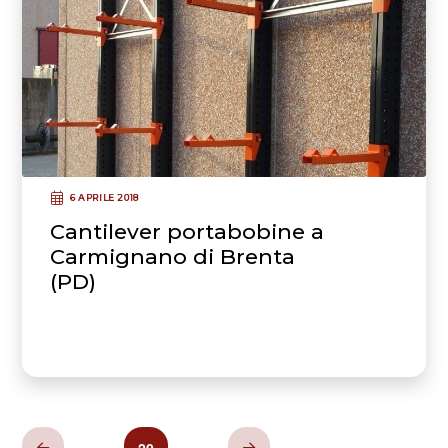
6 APRILE 2018
Cantilever portabobine a
Carmignano di Brenta
(PD)
...
20
...