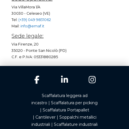
Via VillaMora 1/A
30030 - Celeseo (VE)
Tel:
(+39) 049 9831062
Mail:
info@emaf.it
Sede legale:
Via Firenze, 20
35020 - Ponte San Nicolò (PD)
C.F. e P.IVA: 05331880285
Scaffalatura leggera ad
incastro
|
Scaffalatura per picking
|
Scaffalatura Portapallet
|
Cantilever
|
Soppalchi metallici
industriali
|
Scaffalature industriali