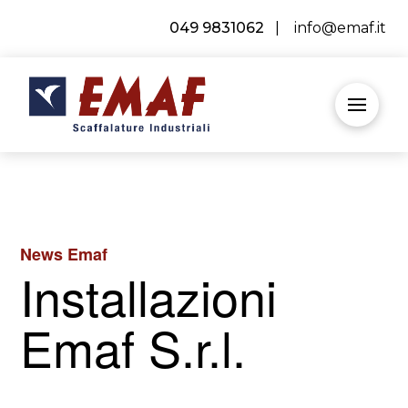
049 9831062
|
info@emaf.it
News Emaf
Installazioni
Emaf S.r.l.