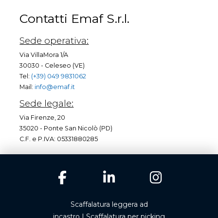
Contatti Emaf S.r.l.
Sede operativa:
Via VillaMora 1/A
30030 - Celeseo (VE)
Tel:
(+39) 049 9831062
Mail:
info@emaf.it
Sede legale:
Via Firenze, 20
35020 - Ponte San Nicolò (PD)
C.F. e P.IVA: 05331880285
Scaffalatura leggera ad
incastro
|
Scaffalatura per picking