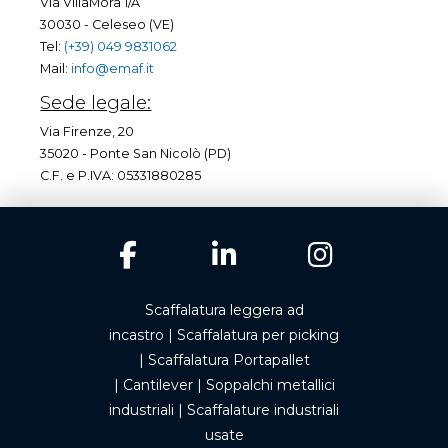
Via VillaMora 1/A
30030 - Celeseo (VE)
Tel:
(+39) 049 9831062
Mail:
info@emaf.it
Sede legale:
Via Firenze, 20
35020 - Ponte San Nicolò (PD)
C.F. e P.IVA: 05331880285
Scaffalatura leggera ad
incastro
|
Scaffalatura per picking
|
Scaffalatura Portapallet
|
Cantilever
|
Soppalchi metallici
industriali
|
Scaffalature industriali
usate