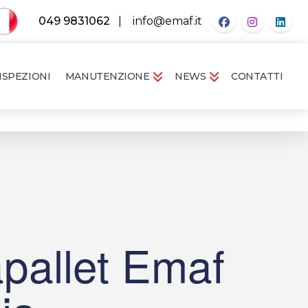
049 9831062
|
info@emaf.it
ISPEZIONI
MANUTENZIONE
NEWS
CONTATTI
apallet Emaf